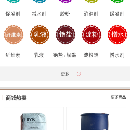
促凝剂
减水剂
胶粉
消泡剂
缓凝剂
纤维素
乳液
铯盐 / 铷盐
淀粉醚
憎水剂
更多
更多商品
商城热卖