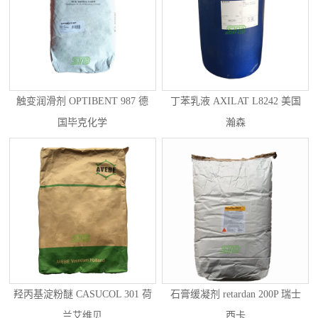
触变润滑剂 OPTIBENT 987 德
丁苯乳液 AXILAT L8242 美国
国毕克化学
瀚森
羟丙基淀粉醚 CASUCOL 301 荷
石膏缓凝剂 retardan 200P 瑞士
兰艾维贝
西卡