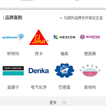
品牌直购
与国外品牌合作保证
正品
昕特玛
西卡
瀚森
德固赛
道康宁
电气化学
巴德富
奥地利
AGRANA
更多