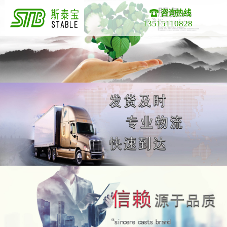
咨询热线
13515110828