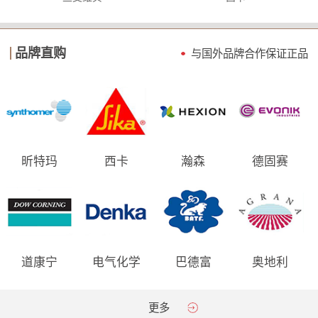
品牌直购
与国外品牌合作保证
正品
昕特玛
西卡
瀚森
德固赛
道康宁
电气化学
巴德富
奥地利
AGRANA
更多