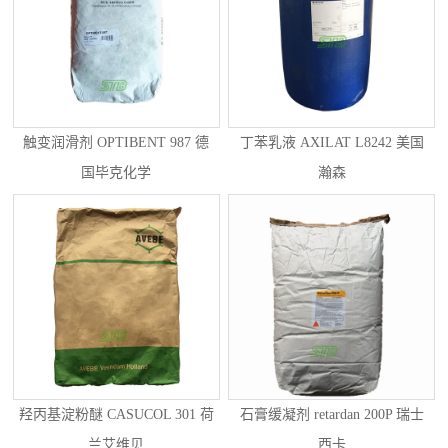
触变润滑剂 OPTIBENT 987 德
丁苯乳液 AXILAT L8242 美国
国毕克化学
瀚森
羟丙基淀粉醚 CASUCOL 301 荷
石膏缓凝剂 retardan 200P 瑞士
兰艾维贝
西卡