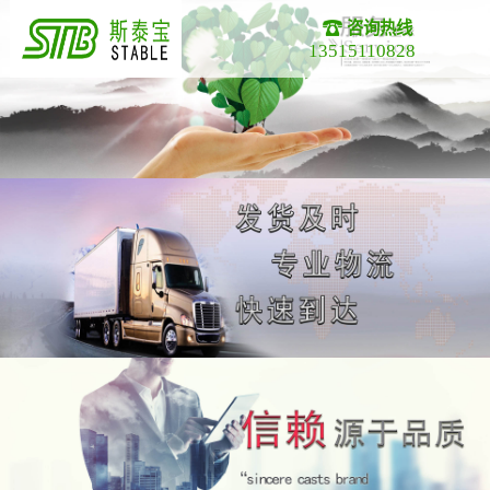
咨询热线
13515110828