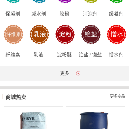
促凝剂
减水剂
胶粉
消泡剂
缓凝剂
纤维素
乳液
淀粉醚
铯盐 / 铷盐
憎水剂
更多
更多商品
商城热卖