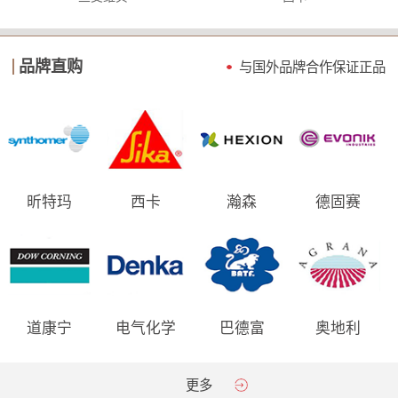
品牌直购
与国外品牌合作保证
正品
昕特玛
西卡
瀚森
德固赛
道康宁
电气化学
巴德富
奥地利
AGRANA
更多