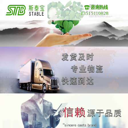
咨询热线
13515110828