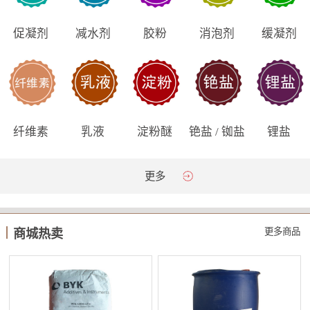
促凝剂
减水剂
胶粉
消泡剂
缓凝剂
纤维素
乳液
淀粉醚
铯盐 / 铷盐
锂盐
更多
更多商品
商城热卖