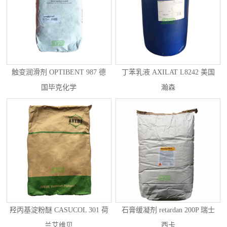
触变润滑剂 OPTIBENT 987 德
丁苯乳液 AXILAT L8242 美国
国毕克化学
瀚森
羟丙基淀粉醚 CASUCOL 301 荷
石膏缓凝剂 retardan 200P 瑞士
兰艾维贝
西卡