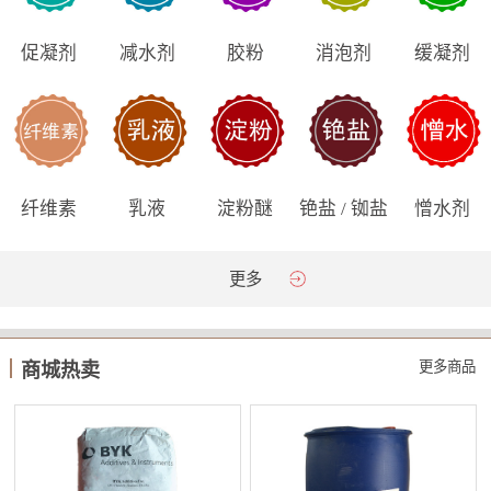
促凝剂
减水剂
胶粉
消泡剂
缓凝剂
纤维素
乳液
淀粉醚
铯盐 / 铷盐
憎水剂
更多
更多商品
商城热卖