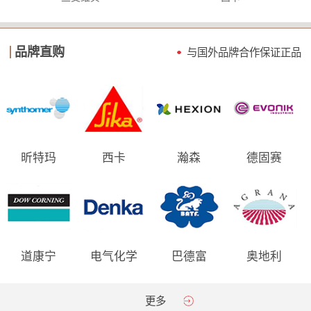
品牌直购
与国外品牌合作保证
正品
昕特玛
西卡
瀚森
德固赛
道康宁
电气化学
巴德富
奥地利
AGRANA
更多