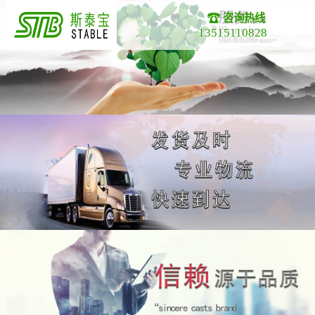
咨询热线
13515110828