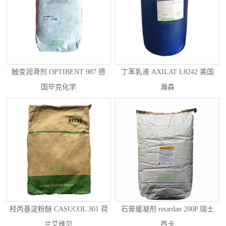
触变润滑剂 OPTIBENT 987 德
丁苯乳液 AXILAT L8242 美国
国毕克化学
瀚森
羟丙基淀粉醚 CASUCOL 301 荷
石膏缓凝剂 retardan 200P 瑞士
兰艾维贝
西卡