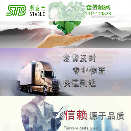
咨询热线
13515110828