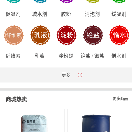
促凝剂
减水剂
胶粉
消泡剂
缓凝剂
纤维素
乳液
淀粉醚
铯盐 / 铷盐
憎水剂
更多
更多商品
商城热卖