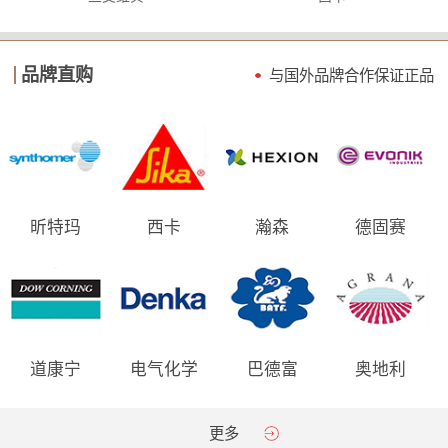
品牌直购
与国外品牌合作保证
正品
昕特玛
西卡
瀚森
德固赛
道康宁
电气化学
巴德富
奥地利
AGRANA
更多