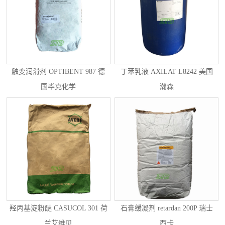
触变润滑剂 OPTIBENT 987 德
丁苯乳液 AXILAT L8242 美国
国毕克化学
瀚森
羟丙基淀粉醚 CASUCOL 301 荷
石膏缓凝剂 retardan 200P 瑞士
兰艾维贝
西卡