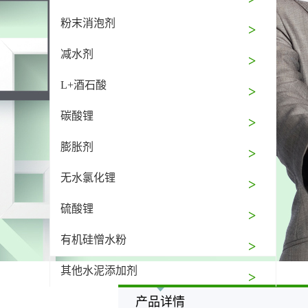
粉末消泡剂
减水剂
L+酒石酸
碳酸锂
膨胀剂
无水氯化锂
硫酸锂
有机硅憎水粉
其他水泥添加剂
产品详情